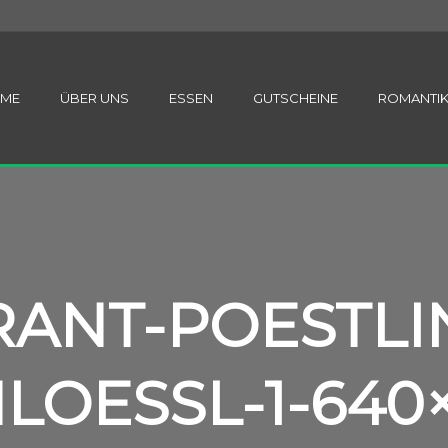
ME
ÜBER UNS
ESSEN
GUTSCHEINE
ROMANTI
RANT-POESTLI
LOESSL-1-640